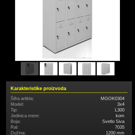
Karakteristike proizvoda
Šifra artikla:
MGOK0304
Model:
3x4
Tip:
L300
Jedinica mere:
kom
Boja:
Svetlo Siva
Ral:
7035
Dužina:
1200 mm