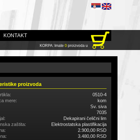
KONTAKT
KORPA: Imate
0
proizvoda u
eristike proizvoda
rtikla:
0510-4
ca mere:
kom
Sv. siva
7035
al:
Dekapirani čelični lim
nska zaštita:
Elektrostatska plastifikacija
na:
2.900,00 RSD
na:
3.480,00 RSD