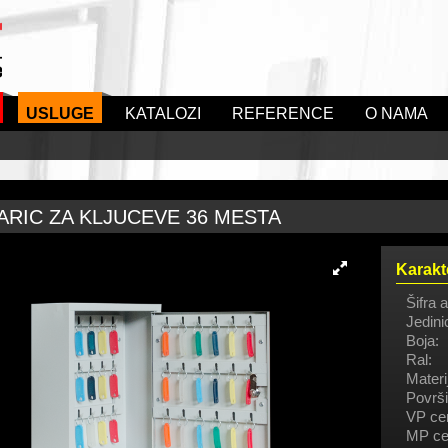
USLUGE
KATALOZI
REFERENCE
O NAMA
RIC ZA KLJUCEVE 36 MESTA
Karakt
Šifra a
Jedini
Boja:
Ral:
Materij
Površi
VP ce
MP ce