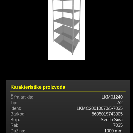
Karakteristike proizvoda
Šifra artikla:
LKM01240
Tip:
A2
Ident:
LKMC20010070/5-7035
Barkod:
8605019743805
Boja:
Svetlo Siva
Ral:
7035
Dužina:
1000 mm