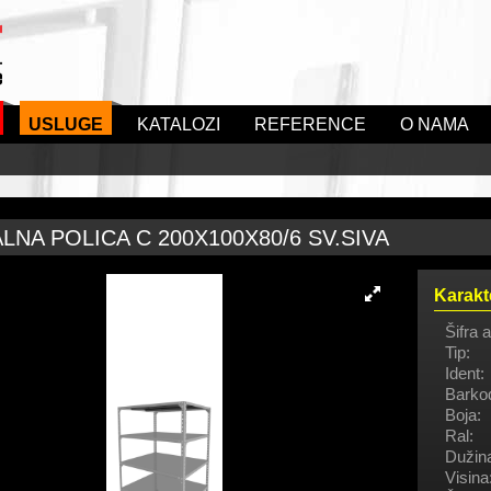
USLUGE
KATALOZI
REFERENCE
O NAMA
LNA POLICA C 200X100X80/6 SV.SIVA
Karakt
Šifra a
Tip:
Ident:
Barko
Boja:
Ral:
Dužin
Visina