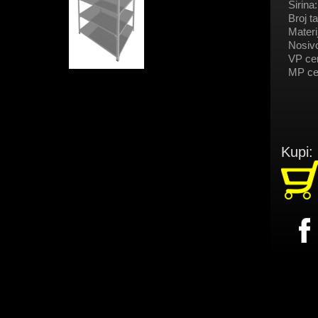
Širina:
Broj ta
Materij
Nosivo
VP ce
MP ce
Kupi: