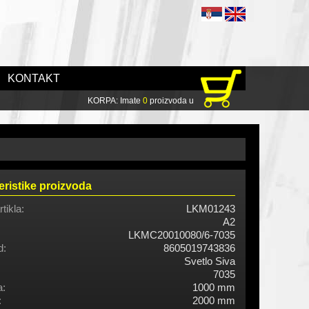
KONTAKT
KORPA: Imate
0
proizvoda u
eristike proizvoda
rtikla:
LKM01243
A2
LKMC20010080/6-7035
d:
8605019743836
Svetlo Siva
7035
a:
1000 mm
:
2000 mm