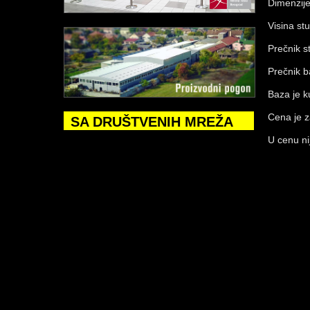
Dimenzije
Visina st
Prečnik s
Prečnik 
Baza je k
Cena je 
SA DRUŠTVENIH MREŽA
U cenu ni