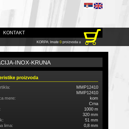
KONTAKT
KORPA: Imate
0
proizvoda u
ACIJA-INOX-KRUNA
eristike proizvoda
rtikla:
MMP12410
MMP12410
ca mere:
kom
Crna
:
1000 m
320 mm
k:
51 mm
na lima:
0,8 mm