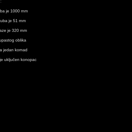
:
uba je 1000 mm
tuba je 51 mm
baze je 320 mm
upastog oblika
za jedan komad
je uključen konopac