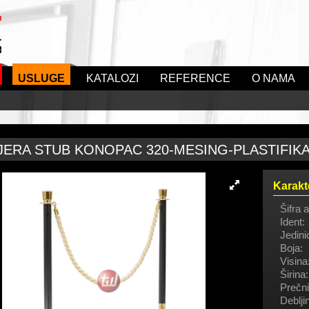
USLUGE
KATALOZI
REFERENCE
O NAMA
JERA STUB KONOPAC 320-MESING-PLASTIFIK
Karakt
Šifra a
Ident:
Jedini
Boja:
Visina
Širina:
Prečni
Deblji