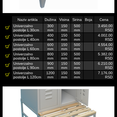
Naziv artikla
Dužina
Visina
Sirina
Boja
Cena
Univerzalno
300
150
500
3.450,00
postolje L 30cm
mm
mm
mm
RSD
Univerzalno
400
150
500
4.002,00
postolje L 40cm
mm
mm
mm
RSD
Univerzalno
600
150
500
4.554,00
postolje L 60cm
mm
mm
mm
RSD
Univerzalno
800
150
500
5.382,00
postolje L 80cm
mm
mm
mm
RSD
Univerzalno
900
150
500
6.210,00
postolje L 90cm
mm
mm
mm
RSD
Univerzalno
1200
150
500
7.176,00
postolje L 120cm
mm
mm
mm
RSD