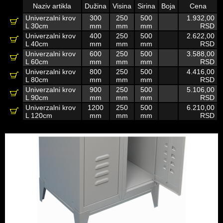
Naziv artikla
Dužina
Visina
Sirina
Boja
Cena
Univerzalni krov
300
250
500
1.932,00
L 30cm
mm
mm
mm
RSD
Univerzalni krov
400
250
500
2.622,00
L 40cm
mm
mm
mm
RSD
Univerzalni krov
600
250
500
3.588,00
L 60cm
mm
mm
mm
RSD
Univerzalni krov
800
250
500
4.416,00
L 80cm
mm
mm
mm
RSD
Univerzalni krov
900
250
500
5.106,00
L 90cm
mm
mm
mm
RSD
Univerzalni krov
1200
250
500
6.210,00
L 120cm
mm
mm
mm
RSD