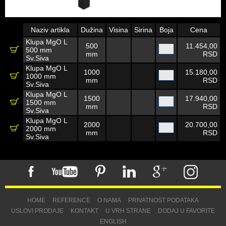
Naziv artikla
Dužina
Visina
Sirina
Boja
Cena
Klupa MgO L
500
11.454,00
500 mm
mm
RSD
Sv.Siva
Klupa MgO L
1000
15.180,00
1000 mm
mm
RSD
Sv.Siva
Klupa MgO L
1500
17.940,00
1500 mm
mm
RSD
Sv.Siva
Klupa MgO L
2000
20.700,00
2000 mm
mm
RSD
Sv.Siva
HOME
REFERENCE
O NAMA
PRIVATNOST PODATAKA
USLOVI PRODAJE
KONTAKT
U VRH STRANE
DODAJ U FAVORITE
ENGLISH