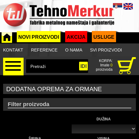
NOVI PROIZVODI
AKCIJA
USLUGE
KONTAKT
REFERENCE
O NAMA
SVI PROIZVODI
KORPA:
Imate
0
proizvoda
DODATNA OPREMA ZA ORMANE
Filter proizvoda
DUŽINA
ŠIRINA
VISINA