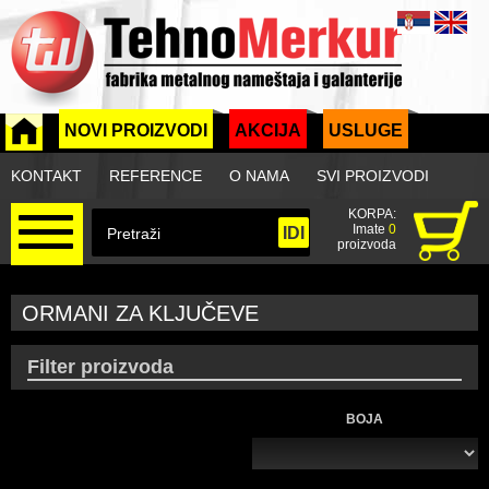
NOVI PROIZVODI
AKCIJA
USLUGE
KONTAKT
REFERENCE
O NAMA
SVI PROIZVODI
KORPA:
Imate
0
proizvoda
ORMANI ZA KLJUČEVE
Filter proizvoda
BOJA