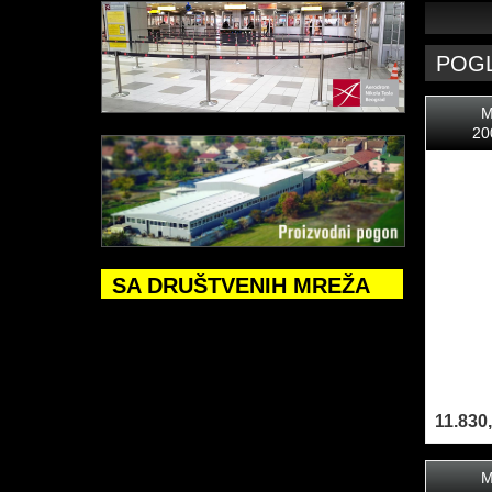
POG
M
20
SA DRUŠTVENIH MREŽA
11.830
M