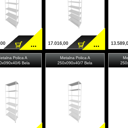
...
...
,00
17.016,00
13.589,
etalna Polica A
Metalna Polica A
Me
0x090x40/6 Bela
250x090x40/7 Bela
250