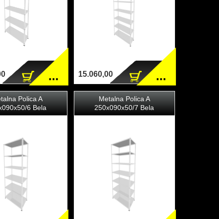
...
...
00
15.060,00
talna Polica A
Metalna Polica A
x090x50/6 Bela
250x090x50/7 Bela