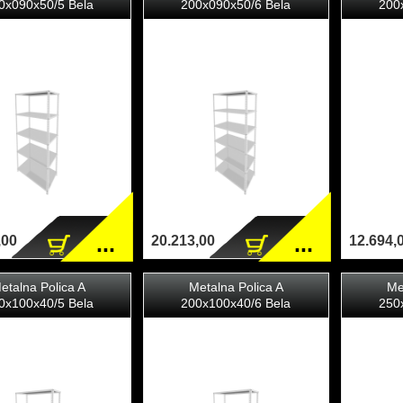
0x090x50/5 Bela
200x090x50/6 Bela
200
...
...
,00
20.213,00
12.694,
etalna Polica A
Metalna Polica A
Me
0x100x40/5 Bela
200x100x40/6 Bela
250