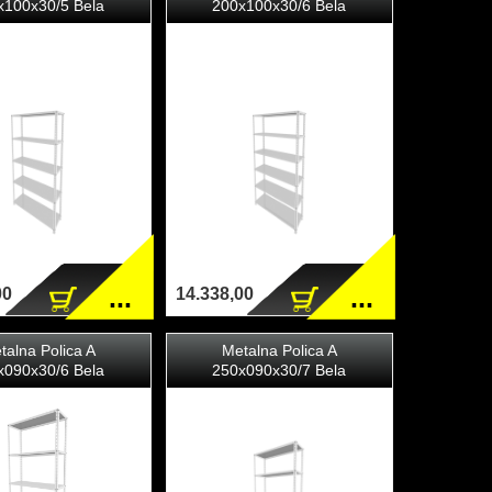
x100x30/5 Bela
200x100x30/6 Bela
...
...
00
14.338,00
talna Polica A
Metalna Polica A
x090x30/6 Bela
250x090x30/7 Bela