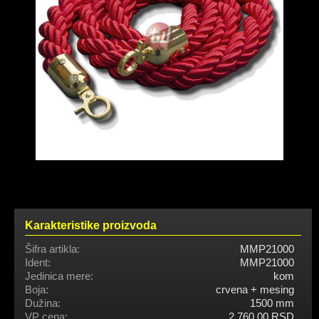
Karakteristike proizvoda
Šifra artikla:
MMP21000
Ident:
MMP21000
Jedinica mere:
kom
Boja:
crvena + mesing
Dužina:
1500 mm
VP cena:
2.760,00 RSD