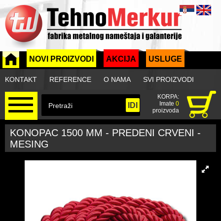
NOVI PROIZVODI
AKCIJA
USLUGE
KONTAKT
REFERENCE
O NAMA
SVI PROIZVODI
KORPA:
Imate
0
proizvoda
KONOPAC 1500 MM - PREDENI CRVENI -
MESING