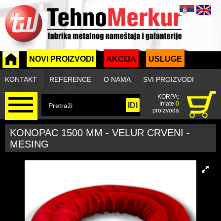
NOVI PROIZVODI
AKCIJA
USLUGE
KONTAKT
REFERENCE
O NAMA
SVI PROIZVODI
KORPA:
Imate
0
proizvoda
KONOPAC 1500 MM - VELUR CRVENI -
MESING