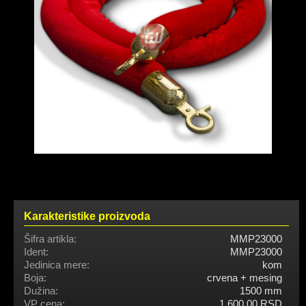
Karakteristike proizvoda
Šifra artikla:
MMP23000
Ident:
MMP23000
Jedinica mere:
kom
Boja:
crvena + mesing
Dužina:
1500 mm
VP cena:
1.600,00 RSD