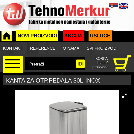
NOVI PROIZVODI
AKCIJA
USLUGE
KONTAKT
REFERENCE
O NAMA
SVI PROIZVODI
KORPA:
Imate
0
proizvoda
KANTA ZA OTP.PEDALA 30L-INOX