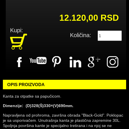
12.120,00 RSD
Kupi:
Količina:
OPIS PROIZVODA
Kanta za otpatke sa papučicom.
Dimenzije: (D)328(Š)330×(V)690mm.
Napravljena od prohroma, završna obrada "Black-Gold". Poklopac
je sa usporivačem. Unutrašnja kanta je plastična zapremine 30L.
Spoljnja površina kante je specijalno tretirana i na njoj se ne