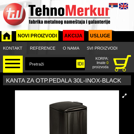
NOVI PROIZVODI
AKCIJA
USLUGE
KONTAKT
REFERENCE
O NAMA
SVI PROIZVODI
KORPA:
Imate
0
proizvoda
KANTA ZA OTP.PEDALA 30L-INOX-BLACK