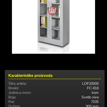
Karakteristike proizvoda
Šifra artikla:
LOF20000
Model:
FC-818
Jedinica mere:
kom
Boja:
Svetlo siva
Ral:
7035
Dužina:
900 mm