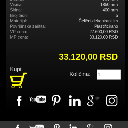
Visina:
1850 mm
Širina:
400 mm
Broj tacni:
5
Materijal:
Čelični dekapirani lim
Površinska zaštita:
Plastificirano
VP cena:
27.600,00 RSD
MP cena:
33.120,00 RSD
33.120,00 RSD
Kupi:
Količina: