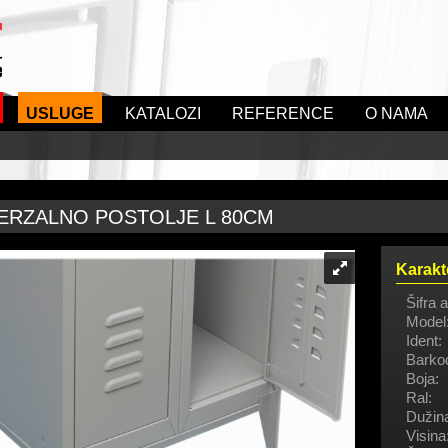
USLUGE
KATALOZI
REFERENCE
O NAMA
ERZALNO POSTOLJE L 80CM
Karakt
Šifra a
Model
Ident:
Barko
Boja:
Ral:
Dužin
Visina