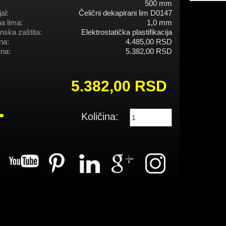
500 mm
al:
Čelični dekapirani lim D0147
na lima:
1,0 mm
nska zaštita:
Elektrostatička plastifikacija
na:
4.485,00 RSD
na:
5.382,00 RSD
5.382,00 RSD
Količina: