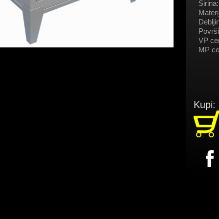
Širina:
Materij
Deblji
Površi
VP ce
MP ce
Kupi: