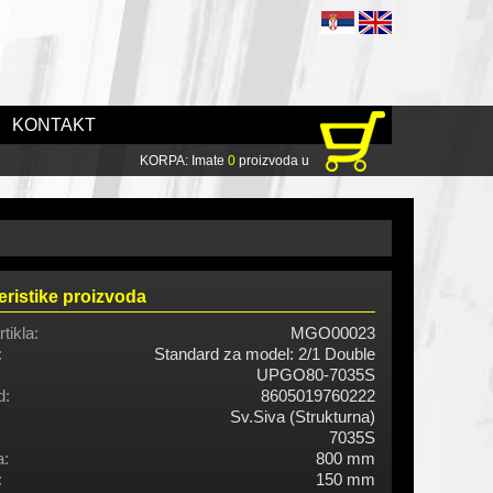
KONTAKT
KORPA: Imate
0
proizvoda u
eristike proizvoda
rtikla:
MGO00023
:
Standard za model: 2/1 Double
UPGO80-7035S
d:
8605019760222
Sv.Siva (Strukturna)
7035S
a:
800 mm
:
150 mm