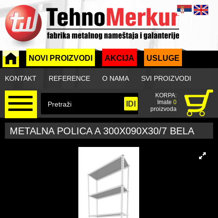
NOVI PROIZVODI
AKCIJA
USLUGE
KONTAKT
REFERENCE
O NAMA
SVI PROIZVODI
KORPA:
Imate
0
proizvoda
METALNA POLICA A 300X090X30/7 BELA