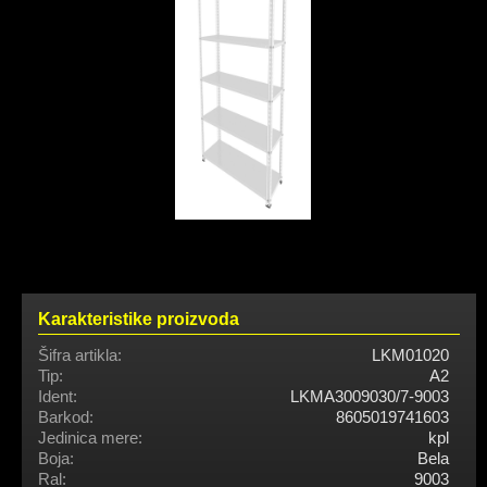
Karakteristike proizvoda
Šifra artikla:
LKM01020
Tip:
A2
Ident:
LKMA3009030/7-9003
Barkod:
8605019741603
Jedinica mere:
kpl
Boja:
Bela
Ral:
9003