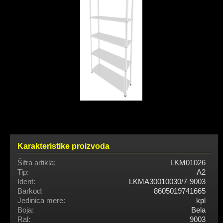
Karakteristike proizvoda
Šifra artikla:
LKM01026
Tip:
A2
Ident:
LKMA30010030/7-9003
Barkod:
8605019741665
Jedinica mere:
kpl
Boja:
Bela
Ral:
9003