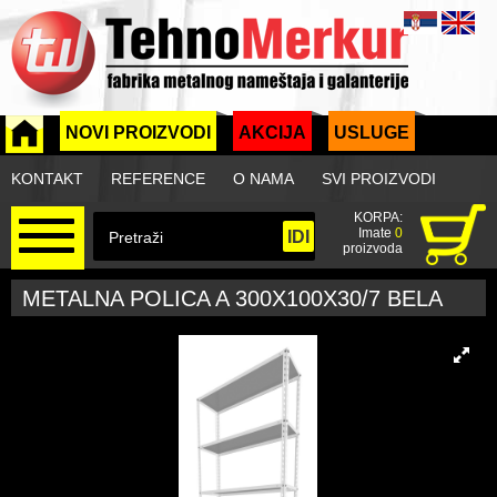
NOVI PROIZVODI
AKCIJA
USLUGE
KONTAKT
REFERENCE
O NAMA
SVI PROIZVODI
KORPA:
Imate
0
proizvoda
METALNA POLICA A 300X100X30/7 BELA