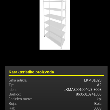
Karakteristike proizvoda
Šifra artikla:
LKM01029
Tip:
A2
Ident:
LKMA30010040/9-9003
Barkod:
8605019741696
Jedinica mere:
kpl
Boja:
Bela
Ral:
9003