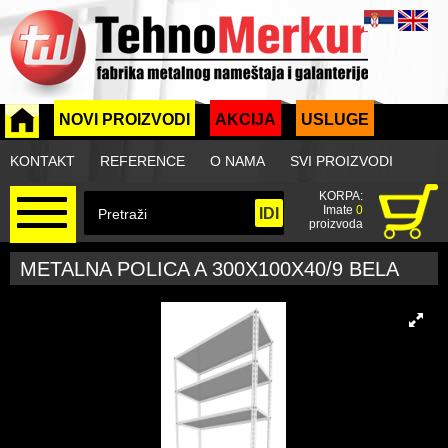
NOVI PROIZVODI
AKCIJA
USLUGE
KONTAKT
REFERENCE
O NAMA
SVI PROIZVODI
KORPA:
Imate
0
proizvoda
METALNA POLICA A 300X100X40/9 BELA