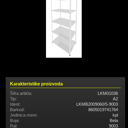
Karakteristike proizvoda
Šifra artikla:
LKM01036
Tip:
A2
Ident:
LKMB2009060/5-9003
Barkod:
8605019741764
Jedinica mere:
kpl
Boja:
Bela
Ral:
9003