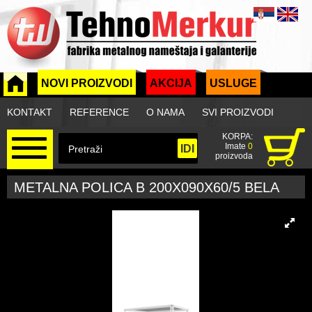
NOVI PROIZVODI
AKCIJA
USLUGE
KONTAKT
REFERENCE
O NAMA
SVI PROIZVODI
KORPA:
Imate
0
proizvoda
METALNA POLICA B 200X090X60/5 BELA