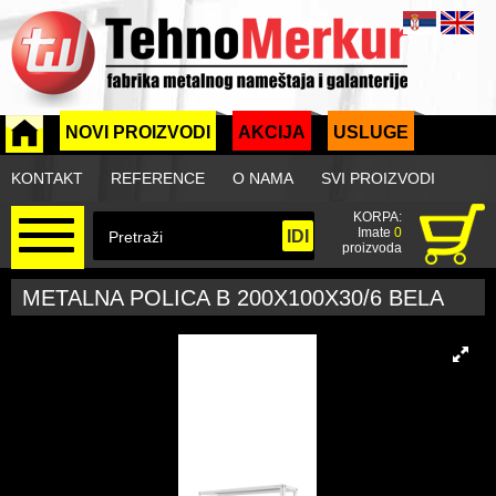
NOVI PROIZVODI
AKCIJA
USLUGE
KONTAKT
REFERENCE
O NAMA
SVI PROIZVODI
KORPA:
Imate
0
proizvoda
METALNA POLICA B 200X100X30/6 BELA