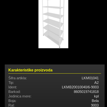
Karakteristike proizvoda
Šifra artikla:
LKM01041
Tip:
A2
Ident:
LKMB20010040/6-9003
Barkod:
8605019741818
Jedinica mere:
kpl
Boja:
Bela
Ral:
9003