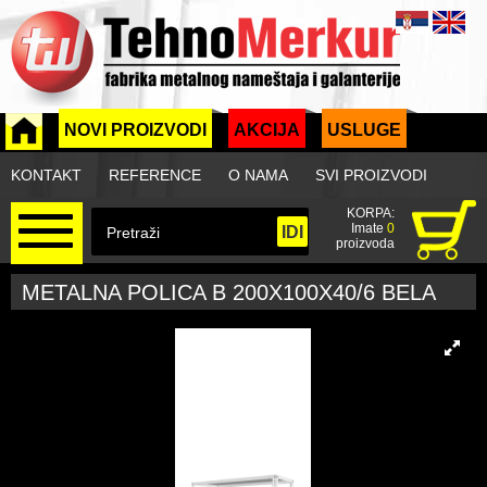
NOVI PROIZVODI
AKCIJA
USLUGE
KONTAKT
REFERENCE
O NAMA
SVI PROIZVODI
KORPA:
Imate
0
proizvoda
METALNA POLICA B 200X100X40/6 BELA