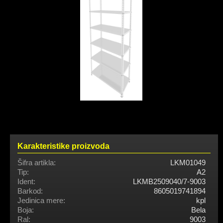
Karakteristike proizvoda
Šifra artikla:
LKM01049
Tip:
A2
Ident:
LKMB2509040/7-9003
Barkod:
8605019741894
Jedinica mere:
kpl
Boja:
Bela
Ral:
9003