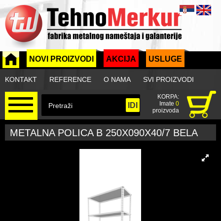
NOVI PROIZVODI
AKCIJA
USLUGE
KONTAKT
REFERENCE
O NAMA
SVI PROIZVODI
KORPA:
Imate
0
proizvoda
METALNA POLICA B 250X090X40/7 BELA