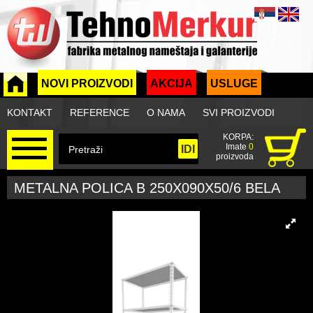
NOVI PROIZVODI
AKCIJA
USLUGE
KONTAKT
REFERENCE
O NAMA
SVI PROIZVODI
KORPA:
Imate
0
proizvoda
METALNA POLICA B 250X090X50/6 BELA