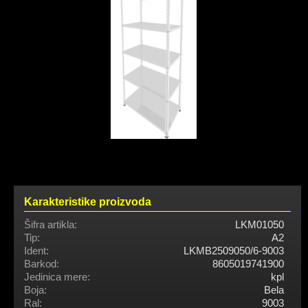
Karakteristike proizvoda
Šifra artikla:
LKM01050
Tip:
A2
Ident:
LKMB2509050/6-9003
Barkod:
8605019741900
Jedinica mere:
kpl
Boja:
Bela
Ral:
9003