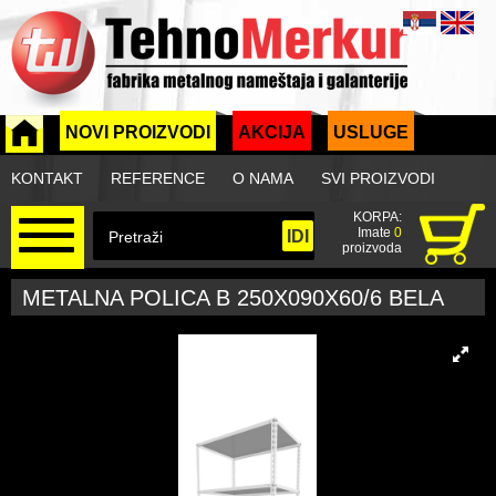
NOVI PROIZVODI
AKCIJA
USLUGE
KONTAKT
REFERENCE
O NAMA
SVI PROIZVODI
KORPA:
Imate
0
proizvoda
METALNA POLICA B 250X090X60/6 BELA