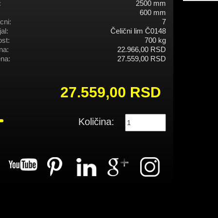
:
2500 mm
600 mm
cni:
7
al:
Čelični lim Č0148
st:
700 kg
na:
22.966,00 RSD
na:
27.559,00 RSD
27.559,00 RSD
Količina: