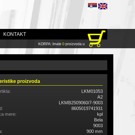
KONTAKT
KORPA: Imate
0
proizvoda u
eristike proizvoda
rtikla:
LKM01053
A2
LKMB2509060/7-9003
d:
8605019741931
ca mere:
kpl
Bela
9003
a:
900 mm