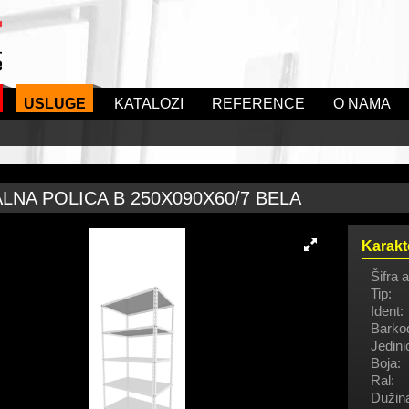
USLUGE
KATALOZI
REFERENCE
O NAMA
LNA POLICA B 250X090X60/7 BELA
Karakt
Šifra a
Tip:
Ident:
Barko
Jedini
Boja:
Ral:
Dužin