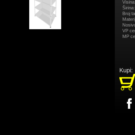
Visina
Širina:
Broj ta
Materij
Nosivo
VP ce
MP ce
Kupi: