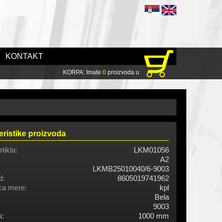
KONTAKT
KORPA: Imate
0
proizvoda u
eristike proizvoda
rtikla:
LKM01056
A2
LKMB25010040/6-9003
d:
8605019741962
ca mere:
kpl
Bela
9003
a:
1000 mm