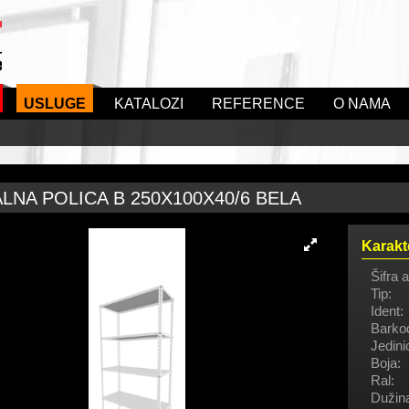
USLUGE
KATALOZI
REFERENCE
O NAMA
LNA POLICA B 250X100X40/6 BELA
Karakt
Šifra a
Tip:
Ident:
Barko
Jedini
Boja:
Ral:
Dužin