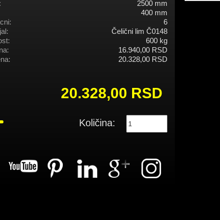
:
2500 mm
400 mm
cni:
6
al:
Čelični lim Č0148
st:
600 kg
na:
16.940,00 RSD
na:
20.328,00 RSD
20.328,00 RSD
Količina: