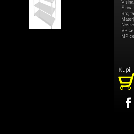
Visina
Širina:
Broj ta
Materij
Nosivo
VP ce
MP ce
Kupi: