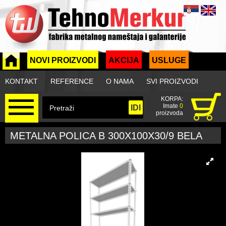
NOVI PROIZVODI
AKCIJA
USLUGE
KONTAKT
REFERENCE
O NAMA
SVI PROIZVODI
KORPA:
Imate
0
proizvoda
METALNA POLICA B 300X100X30/9 BELA