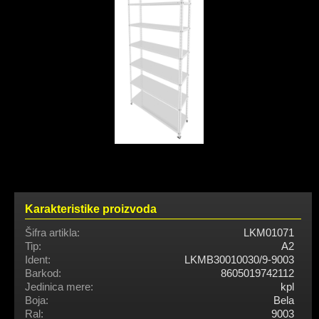
Karakteristike proizvoda
Šifra artikla:
LKM01071
Tip:
A2
Ident:
LKMB30010030/9-9003
Barkod:
8605019742112
Jedinica mere:
kpl
Boja:
Bela
Ral:
9003