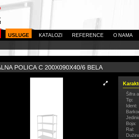
USLUGE
KATALOZI
REFERENCE
O NAMA
LNA POLICA C 200X090X40/6 BELA
Karakt
Šifra a
Tip:
Ident:
Barko
Jedini
Boja:
Ral:
Dužin