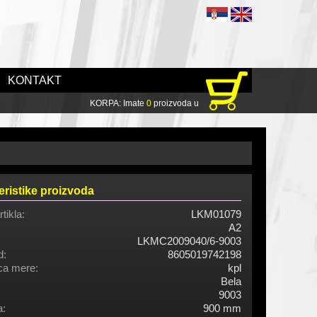
KONTAKT
KORPA: Imate
0
proizvoda u
eristike proizvoda
rtikla:
LKM01079
A2
LKMC2009040/6-9003
d:
8605019742198
ca mere:
kpl
Bela
9003
a:
900 mm