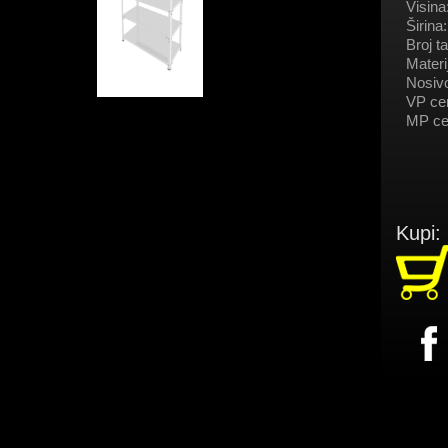
Visina
Širina:
Broj ta
Materij
Nosivo
VP ce
MP ce
Kupi: