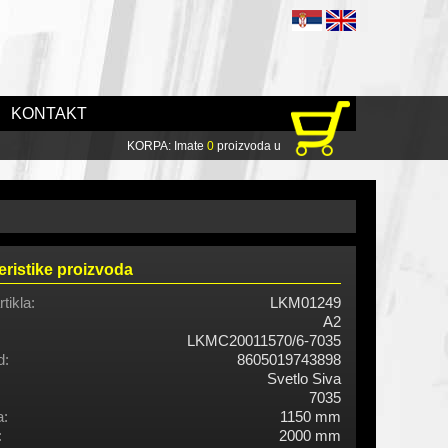
KONTAKT
KORPA: Imate
0
proizvoda u
eristike proizvoda
rtikla:
LKM01249
A2
LKMC20011570/6-7035
d:
8605019743898
Svetlo Siva
7035
a:
1150 mm
:
2000 mm