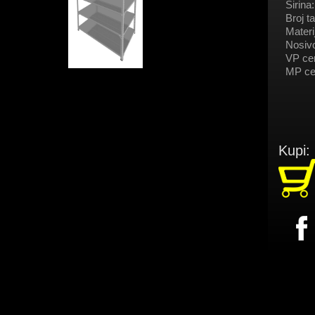
Širina:
Broj ta
Materij
Nosivo
VP ce
MP ce
Kupi: