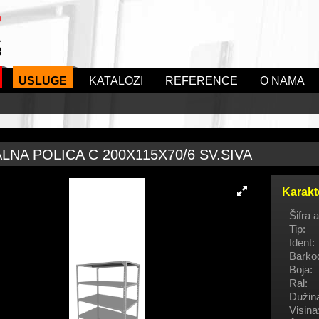
USLUGE
KATALOZI
REFERENCE
O NAMA
LNA POLICA C 200X115X70/6 SV.SIVA
Karakt
Šifra a
Tip:
Ident:
Barko
Boja:
Ral:
Dužin
Visina