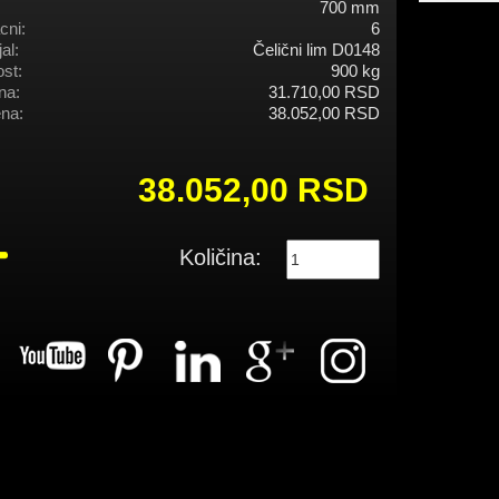
700 mm
cni:
6
al:
Čelični lim D0148
st:
900 kg
na:
31.710,00 RSD
na:
38.052,00 RSD
38.052,00 RSD
Količina: