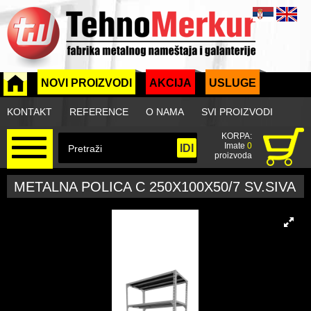
NOVI PROIZVODI
AKCIJA
USLUGE
KONTAKT
REFERENCE
O NAMA
SVI PROIZVODI
KORPA:
Imate
0
proizvoda
METALNA POLICA C 250X100X50/7 SV.SIVA