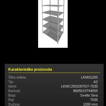
Karakteristike proizvoda
Šifra artikla:
LKM01265
Tip:
A2
Ident:
LKMC25010070/7-7035
Barkod:
8605019744055
Boja:
Svetlo Siva
Ral:
7035
Dužina:
1000 mm