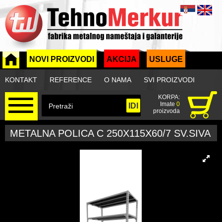
NOVI PROIZVODI
AKCIJA
USLUGE
KONTAKT
REFERENCE
O NAMA
SVI PROIZVODI
KORPA:
Imate
0
proizvoda
METALNA POLICA C 250X115X60/7 SV.SIVA