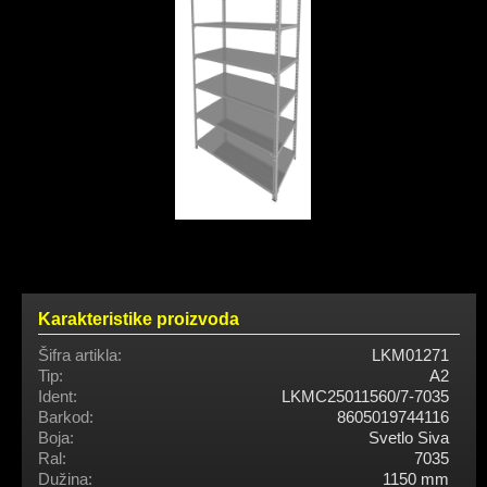
Karakteristike proizvoda
Šifra artikla:
LKM01271
Tip:
A2
Ident:
LKMC25011560/7-7035
Barkod:
8605019744116
Boja:
Svetlo Siva
Ral:
7035
Dužina:
1150 mm