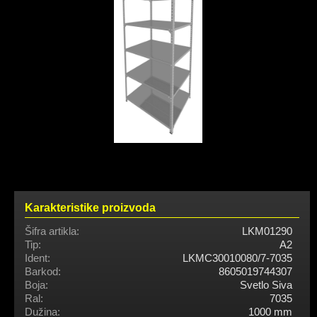
Karakteristike proizvoda
Šifra artikla:
LKM01290
Tip:
A2
Ident:
LKMC30010080/7-7035
Barkod:
8605019744307
Boja:
Svetlo Siva
Ral:
7035
Dužina:
1000 mm