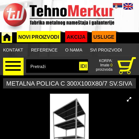
NOVI PROIZVODI
AKCIJA
USLUGE
KONTAKT
REFERENCE
O NAMA
SVI PROIZVODI
KORPA:
Imate
0
proizvoda
METALNA POLICA C 300X100X80/7 SV.SIVA