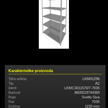
Karakteristike proizvoda
Šifra artikla:
LKM01296
Tip:
A2
Ident:
LKMC3011570/7-7035
Barkod:
8605019744369
Boja:
Svetlo Siva
Ral:
7035
Dužina:
1150 mm