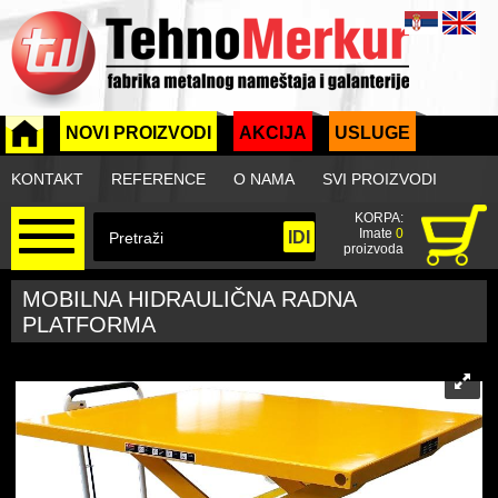
NOVI PROIZVODI
AKCIJA
USLUGE
KONTAKT
REFERENCE
O NAMA
SVI PROIZVODI
KORPA:
Imate
0
proizvoda
MOBILNA HIDRAULIČNA RADNA
PLATFORMA