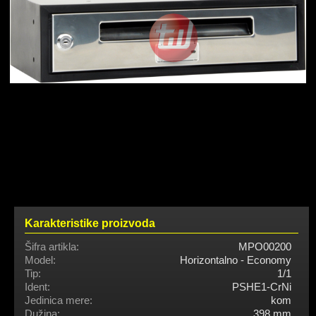
Karakteristike proizvoda
Šifra artikla:
MPO00200
Model:
Horizontalno - Economy
Tip:
1/1
Ident:
PSHE1-CrNi
Jedinica mere:
kom
Dužina:
398 mm