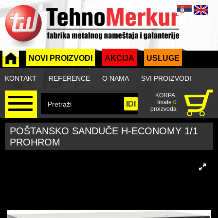
NOVI PROIZVODI
AKCIJA
USLUGE
KONTAKT
REFERENCE
O NAMA
SVI PROIZVODI
KORPA:
Imate
0
proizvoda
POŠTANSKO SANDUČE H-ECONOMY 1/1
PROHROM