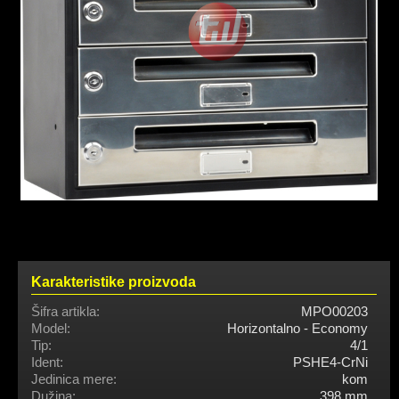
Karakteristike proizvoda
Šifra artikla:
MPO00203
Model:
Horizontalno - Economy
Tip:
4/1
Ident:
PSHE4-CrNi
Jedinica mere:
kom
Dužina:
398 mm