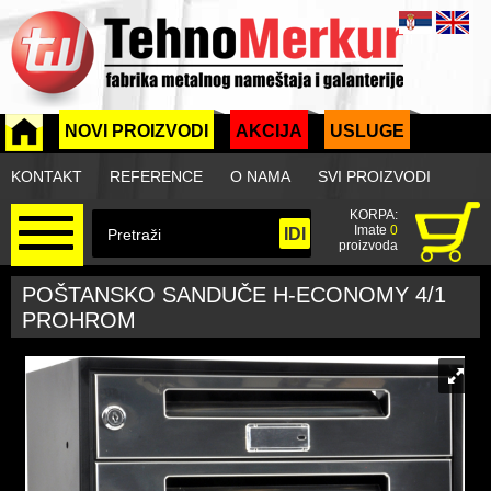
NOVI PROIZVODI
AKCIJA
USLUGE
KONTAKT
REFERENCE
O NAMA
SVI PROIZVODI
KORPA:
Imate
0
proizvoda
POŠTANSKO SANDUČE H-ECONOMY 4/1
PROHROM